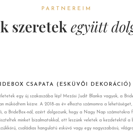
PARTNEREIM
k szeretek
együtt dol
RIDEBOX CSAPATA (ESKÜVŐI DEKORÁCIÓ)
 életetek egy új szakaszába lép! Mezősi Judit Blanka vagyok, a B
 működtem közre. A 2018-as év elhozta számomra a lehetőséget, ho
i, a BrideBox-nál, azért dolgozunk, hogy a Nagy Nap számotokra fel
iszteltek minket bizalmatokkal, ott leszünk veletek a kezdetektől a
szűkkörű, családias hangulatú esküvő vagy egy nagyszabású, világ