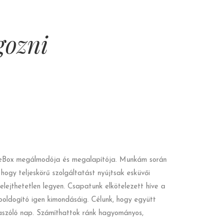
gozni
rideBox megálmodója és megalapítója. Munkám során
gy teljeskörű szolgáltatást nyújtsak esküvői
ejthetetlen legyen. Csapatunk elkötelezett híve a
 boldogító igen kimondásáig. Célunk, hogy együtt
raszóló nap. Számíthattok ránk hagyományos,