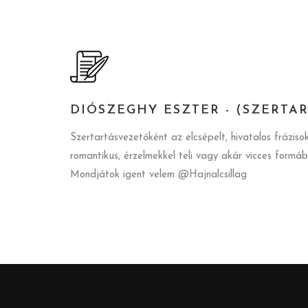
DIÓSZEGHY ESZTER - (SZERTA
Szertartásvezetőként az elcsépelt, hivatalos frázi
romantikus, érzelmekkel teli vagy akár vicces formáb
Mondjátok igent velem @Hajnalcsillag