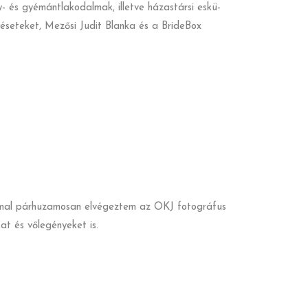
y- és gyémántlakodalmak, illetve házastársi eskü-
zéseteket, Mezősi Judit Blanka és a BrideBox
immal párhuzamosan elvégeztem az OKJ fotográfus
t és vőlegényeket is.