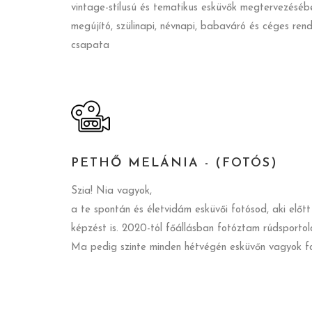
vintage-stílusú és tematikus esküvők megtervezésében
megújító, szülinapi, névnapi, babaváró és céges ren
csapata
PETHŐ MELÁNIA - (FOTÓS)
Szia! Nia vagyok,
a te spontán és életvidám esküvői fotósod, aki e
képzést is. 2020-tól főállásban fotóztam rúdsporto
Ma pedig szinte minden hétvégén esküvőn vagyok fo