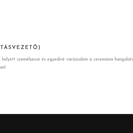
RTÁSVEZETŐ)
sok helyett személyessé és egyedivé varázsolom a ceremónia hangul
an!