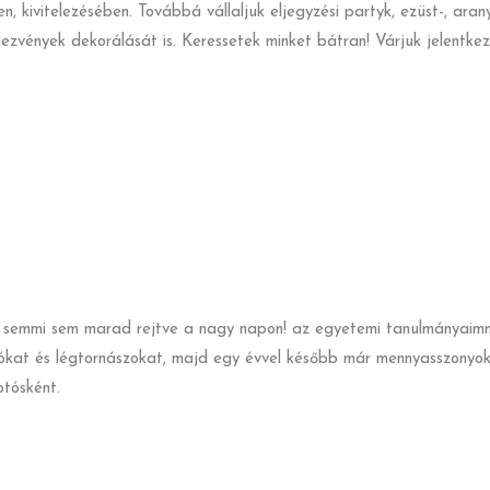
, kivitelezésében. Továbbá vállaljuk eljegyzési partyk, ezüst-, aran
dezvények dekorálását is. Keressetek minket bátran! Várjuk jelentke
lőtt semmi sem marad rejtve a nagy napon! az egyetemi tanulmánya
lókat és légtornászokat, majd egy évvel később már mennyasszonyoka
tósként.